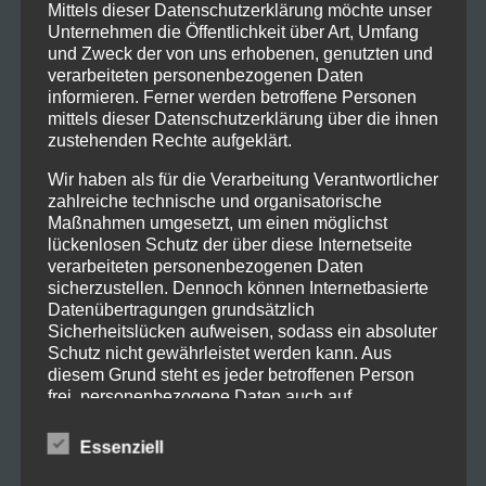
Mittels dieser Datenschutzerklärung möchte unser
Komödienhaus
Unternehmen die Öffentlichkeit über Art, Umfang
und Zweck der von uns erhobenen, genutzten und
verarbeiteten personenbezogenen Daten
informieren. Ferner werden betroffene Personen
Saalöffnung 18.30 Uhr
mittels dieser Datenschutzerklärung über die ihnen
Eintrittspreis: Erwachsene 13 Euro, Kinder und
zustehenden Rechte aufgeklärt.
Jugendliche 8 Euro
Nur Abendkasse
Wir haben als für die Verarbeitung Verantwortlicher
zahlreiche technische und organisatorische
Maßnahmen umgesetzt, um einen möglichst
lückenlosen Schutz der über diese Internetseite
verarbeiteten personenbezogenen Daten
sicherzustellen. Dennoch können Internetbasierte
Zurück
Datenübertragungen grundsätzlich
Sicherheitslücken aufweisen, sodass ein absoluter
Schutz nicht gewährleistet werden kann. Aus
diesem Grund steht es jeder betroffenen Person
frei, personenbezogene Daten auch auf
alternativen Wegen, beispielsweise telefonisch, an
uns zu übermitteln.
Essenziell
Begriffsbestimmungen