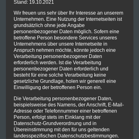
Sie können sich auf Besinnliches und Heiteres
Stand: 19.10.2021
rund um das Thema freuen. Natürlich sind
Kinder und Enkel herzlich willkommen.
Wir freuen uns sehr über Ihr Interesse an unserem
´
Unternehmen. Eine Nutzung der Internetseiten ist
Veranstaltung: Komödienhaus
grundsätzlich ohne jede Angabe
Sonntag, 04. Dezember 2022 (2. Advent)
personenbezogener Daten möglich. Sofern eine
Beginn 19.30 Uhr, Saalöffnung 18.30 Uhr
betroffene Person besondere Services unseres
Eintrittspreis: Erwachsene 13 Euro, Kinder und
Unternehmens über unsere Internetseite in
Jugendliche 8 Euro
Anspruch nehmen möchte, könnte jedoch eine
Nur Abendkasse
Verarbeitung personenbezogener Daten
erforderlich werden. Ist die Verarbeitung
Im Anschluss laden wir Sie recht herzlich zu
personenbezogener Daten erforderlich und
einem kleinen Essen in unsere Vereinsräume
besteht für eine solche Verarbeitung keine
ein.
gesetzliche Grundlage, holen wir generell eine
Einwilligung der betroffenen Person ein.
Wir freuen uns mit Ihnen auf ein friedliches,
Die Verarbeitung personenbezogener Daten,
freudiges und besinnliches Zusammensein.
beispielsweise des Namens, der Anschrift, E-Mail-
Adresse oder Telefonnummer einer betroffenen
Herzliche Grüße
Person, erfolgt stets im Einklang mit der
Dramatischer Verein Biberach e.V.
Datenschutz-Grundverordnung und in
Übereinstimmung mit den für uns geltenden
So. 04.12.2022 (2.Advent) 19:30 Uhr
landesspezifischen Datenschutzbestimmungen.