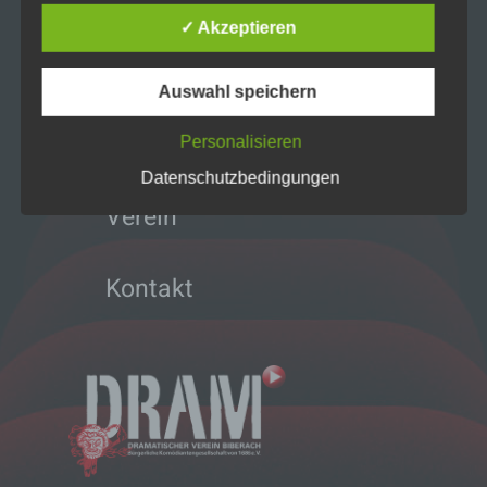
✓ Akzeptieren
Die Datenschutzerklärung beruht auf den
Begrifflichkeiten, die durch den Europäischen
Home
Richtlinien- und Verordnungsgeber beim Erlass
Auswahl speichern
der Datenschutz-Grundverordnung (DS-GVO)
verwendet wurden. Unsere Datenschutzerklärung
Projekte
soll sowohl für die Öffentlichkeit als auch für
Personalisieren
unsere Kunden und Geschäftspartner einfach
Datenschutzbedingungen
lesbar und verständlich sein. Um dies zu
gewährleisten, möchten wir vorab die verwendeten
Verein
Begrifflichkeiten erläutern.
Wir verwenden in dieser Datenschutzerklärung
unter anderem die folgenden Begriffe:
Kontakt
a) personenbezogene Daten
Personenbezogene Daten sind alle
Informationen, die sich auf eine identifizierte
oder identifizierbare natürliche Person (im
Folgenden „betroffene Person") beziehen.