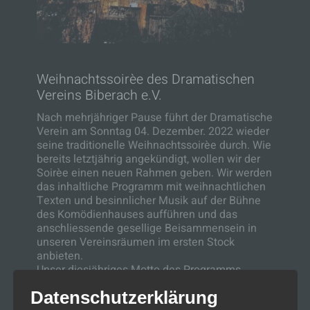
Weihnachtssoirèe des Dramatischen
Vereins Biberach e.V.
Nach mehrjähriger Pause führt der Dramatische
Verein am Sonntag 04. Dezember. 2022 wieder
seine traditionelle Weihnachtssoirèe durch. Wie
bereits letztjährig angekündigt, wollen wir der
Soirèe einen neuen Rahmen geben. Wir werden
das inhaltliche Programm mit weihnachtlichen
Texten und besinnlicher Musik auf der Bühne
des Komödienhauses aufführen und das
anschliessende gesellige Beisammensein in
unseren Vereinsräumen im ersten Stock
anbieten.
Unser diesjähriges Motto des Programms
heisst: „Was wäre Weihnachten und die
Datenschutzerklärung
Adventszeit ohne unsere Kinder?“