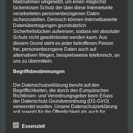
Maßnahmen umgesetzt, um einen möglichst
lückenlosen Schutz der über diese Internetseite
Zurück
verarbeiteten personenbezogenen Daten
sicherzustellen. Dennoch können Internetbasierte
Datenübertragungen grundsätzlich
Sicherheitslücken aufweisen, sodass ein absoluter
Schutz nicht gewährleistet werden kann. Aus
diesem Grund steht es jeder betroffenen Person
frei, personenbezogene Daten auch auf
alternativen Wegen, beispielsweise telefonisch, an
uns zu übermitteln.
Begriffsbestimmungen
Die Datenschutzerklärung beruht auf den
Begrifflichkeiten, die durch den Europäischen
Richtlinien- und Verordnungsgeber beim Erlass
der Datenschutz-Grundverordnung (DS-GVO)
verwendet wurden. Unsere Datenschutzerklärung
soll sowohl für die Öffentlichkeit als auch für
unsere Kunden und Geschäftspartner einfach
lesbar und verständlich sein. Um dies zu
Essenziell
gewährleisten, möchten wir vorab die verwendeten