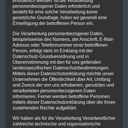
erforderlich werden. Ist die Verarbeitung
Fr. 11.11.2022 20:00 Uhr Komödienhaus
personenbezogener Daten erforderlich und
Biberach
besteht für eine solche Verarbeitung keine
gesetzliche Grundlage, holen wir generell eine
Sa. 12.11.2022 20:00 Uhr Komödienhaus
Einwilligung der betroffenen Person ein.
Biberach
Die Verarbeitung personenbezogener Daten,
Fr. 18.11.2022 19:00 Uhr Komödienhaus
beispielsweise des Namens, der Anschrift, E-Mail-
Adresse oder Telefonnummer einer betroffenen
Biberach
Person, erfolgt stets im Einklang mit der
Datenschutz-Grundverordnung und in
Sa. 19.11.2022 20:00 Uhr Komödienhaus
Übereinstimmung mit den für uns geltenden
Biberach
landesspezifischen Datenschutzbestimmungen.
Mittels dieser Datenschutzerklärung möchte unser
Unternehmen die Öffentlichkeit über Art, Umfang
und Zweck der von uns erhobenen, genutzten und
verarbeiteten personenbezogenen Daten
Premiere in der Friedenskirche
informieren. Ferner werden betroffene Personen
mittels dieser Datenschutzerklärung über die ihnen
zustehenden Rechte aufgeklärt.
weiter Vorstellungen im Komödienhaus
Wir haben als für die Verarbeitung Verantwortlicher
zahlreiche technische und organisatorische