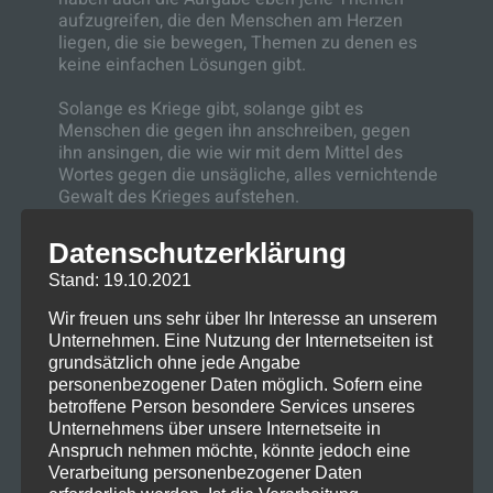
aufzugreifen, die den Menschen am Herzen
liegen, die sie bewegen, Themen zu denen es
keine einfachen Lösungen gibt.
Solange es Kriege gibt, solange gibt es
Menschen die gegen ihn anschreiben, gegen
ihn ansingen, die wie wir mit dem Mittel des
Wortes gegen die unsägliche, alles vernichtende
Gewalt des Krieges aufstehen.
Welche Visionen, Träume, Utopien weckt in uns
Datenschutzerklärung
der Krieg?
Stand: 19.10.2021
Es sind Albträume! Was steht ihm entgegen?
Glaube, Liebe, Hoffnung ! Verständigung und
Wir freuen uns sehr über Ihr Interesse an unserem
Kompromiss!
Unternehmen. Eine Nutzung der Internetseiten ist
Dem Leben einen Sinn geben, denn Krieg ist
grundsätzlich ohne jede Angabe
sinnlos!
personenbezogener Daten möglich. Sofern eine
betroffene Person besondere Services unseres
Mi. 09.11.2022 19:00 Uhr
Friedrichskirche
Unternehmens über unsere Internetseite in
Anspruch nehmen möchte, könnte jedoch eine
Biberach
Premiere
Verarbeitung personenbezogener Daten