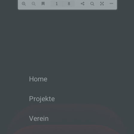
c) Verarbeitung
Verarbeitung ist jeder mit oder ohne Hilfe
automatisierter Verfahren ausgeführte
Vorgang oder jede solche Vorgangsreihe im
Zusammenhang mit personenbezogenen
Daten wie das Erheben, das Erfassen, die
Organisation, das Ordnen, die Speicherung,
die Anpassung oder Veränderung, das
Auslesen, das Abfragen, die Verwendung,
die Offenlegung durch Übermittlung,
Verbreitung oder eine andere Form der
Bereitstellung, den Abgleich oder die
Home
Verknüpfung, die Einschränkung, das
Löschen oder die Vernichtung.
Projekte
d) Einschränkung der Verarbeitung
Verein
Einschränkung der Verarbeitung ist die
Markierung gespeicherter
personenbezogener Daten mit dem Ziel, ihre
künftige Verarbeitung einzuschränken.