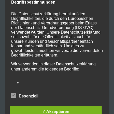
Begriffsbestimmungen
Die Datenschutzerklärung beruht auf den
Begrifflichkeiten, die durch den Europäischen
Richtlinien- und Verordnungsgeber beim Erlass
der Datenschutz-Grundverordnung (DS-GVO)
verwendet wurden. Unsere Datenschutzerklärung
soll sowohl für die Öffentlichkeit als auch für
unsere Kunden und Geschäftspartner einfach
lesbar und verständlich sein. Um dies zu
gewährleisten, möchten wir vorab die verwendeten
Begrifflichkeiten erläutern.
Wir verwenden in dieser Datenschutzerklärung
unter anderem die folgenden Begriffe:
a) personenbezogene Daten
Essenziell
Personenbezogene Daten sind alle
Informationen, die sich auf eine identifizierte
oder identifizierbare natürliche Person (im
✓ Akzeptieren