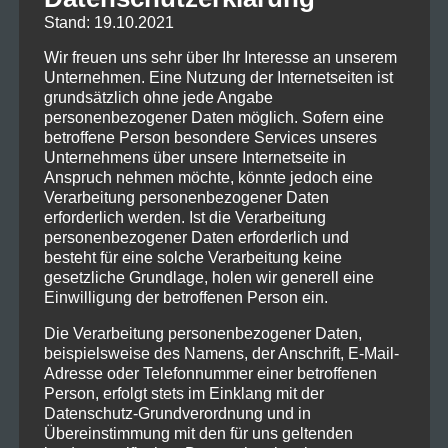
Stand: 19.10.2021
Vorverkaufsstart ab 8.11.2021
hier direkt
zum Kartenverkauf
Wir freuen uns sehr über Ihr Interesse an unserem
Unternehmen. Eine Nutzung der Internetseiten ist
Leider mussten wir 3 Termine der geplanten 6
grundsätzlich ohne jede Angabe
Vorführungen pandemiebedingt absagen.
personenbezogener Daten möglich. Sofern eine
Am 15.01.2022, 21.01.2022 und 22.01.2022 (wie
betroffene Person besondere Services unseres
auf Plakaten und Flyern kommuniziert) spielen
Unternehmens über unsere Internetseite in
wir nicht.
Anspruch nehmen möchte, könnte jedoch eine
Verarbeitung personenbezogener Daten
erforderlich werden. Ist die Verarbeitung
STADTHALLE BIBERACH
personenbezogener Daten erforderlich und
besteht für eine solche Verarbeitung keine
gesetzliche Grundlage, holen wir generell eine
Einwilligung der betroffenen Person ein.
Die Verarbeitung personenbezogener Daten,
Zurück
beispielsweise des Namens, der Anschrift, E-Mail-
Adresse oder Telefonnummer einer betroffenen
Person, erfolgt stets im Einklang mit der
Datenschutz-Grundverordnung und in
Übereinstimmung mit den für uns geltenden