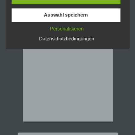
Folgenden „betroffene Person") beziehen.
Als identifizierbar wird eine natürliche
Person angesehen, die direkt oder indirekt,
Auswahl speichern
insbesondere mittels Zuordnung zu einer
Kennung wie einem Namen, zu einer
Kennnummer, zu Standortdaten, zu einer
Personalisieren
Online-Kennung oder zu einem oder
Datenschutzbedingungen
mehreren besonderen Merkmalen, die
Ausdruck der physischen, physiologischen,
genetischen, psychischen, wirtschaftlichen,
kulturellen oder sozialen Identität dieser
natürlichen Person sind, identifiziert werden
kann.
b) betroffene Person
Betroffene Person ist jede identifizierte oder
identifizierbare natürliche Person, deren
personenbezogene Daten von dem für die
Verarbeitung Verantwortlichen verarbeitet
werden.