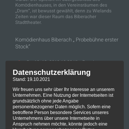
Komödienhauses, in den Vereinsräumen des
„Dram“, ist bewusst gewählt, denn zu Wielands
Zeiten war dieser Raum das Biberacher
Stadttheater.
Komödienhaus Biberach „ Probebühne erster
Stock“
Sa. 19. 10. 2019 19:30 Uhr
Premiere
Datenschutzerklärung
So. 20. 10. 2019 18:00 Uhr
Stand: 19.10.2021
Szenische Lesung nach Christoph Martin Wieland
Wir freuen uns sehr über Ihr Interesse an unserem
Unternehmen. Eine Nutzung der Internetseiten ist
grundsätzlich ohne jede Angabe
Die Schauspieler
personenbezogener Daten möglich. Sofern eine
betroffene Person besondere Services unseres
Lady Johanna Gray
Unternehmens über unsere Internetseite in
Anspruch nehmen möchte, könnte jedoch eine