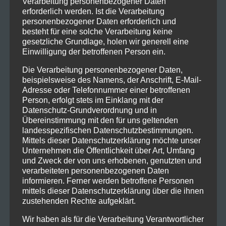
Lady Suffolk, Mutter der Johanna
Verarbeitung personenbezogener Daten
erforderlich werden. Ist die Verarbeitung
personenbezogener Daten erforderlich und
Herzog von Suffolk, ihr Vater
besteht für eine solche Verarbeitung keine
gesetzliche Grundlage, holen wir generell eine
Herzog von Northumberland, ihr Schwiegervater, Vat
Einwilligung der betroffenen Person ein.
Lord Guilford, Gemahl der Johanna
Die Verarbeitung personenbezogener Daten,
beispielsweise des Namens, der Anschrift, E-Mail-
Bischof Gardiner
Adresse oder Telefonnummer einer betroffenen
Person, erfolgt stets im Einklang mit der
Sidney, Vertraute der Lady Johanna
Datenschutz-Grundverordnung und in
Übereinstimmung mit den für uns geltenden
Hinter der Bühne
landesspezifischen Datenschutzbestimmungen.
Mittels dieser Datenschutzerklärung möchte unser
Unternehmen die Öffentlichkeit über Art, Umfang
Rolan
und Zweck der von uns erhobenen, genutzten und
Vihuela-Musik aus der Shakespeare-Zeit
Rainer
verarbeiteten personenbezogenen Daten
informieren. Ferner werden betroffene Personen
Hanny
mittels dieser Datenschutzerklärung über die ihnen
Kostüme
Petra
zustehenden Rechte aufgeklärt.
Textbearbeitung und Regie
Gunth
Wir haben als für die Verarbeitung Verantwortlicher