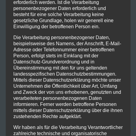
How we changed the real estate industry
erforderlich werden. Ist die Verarbeitung
using drones
personenbezogener Daten erforderlich und
besteht für eine solche Verarbeitung keine
gesetzliche Grundlage, holen wir generell eine
Einwilligung der betroffenen Person ein.
How we changed the real estate industry using
Die Verarbeitung personenbezogener Daten,
drones
beispielsweise des Namens, der Anschrift, E-Mail-
Adresse oder Telefonnummer einer betroffenen
Person, erfolgt stets im Einklang mit der
Datenschutz-Grundverordnung und in
Übereinstimmung mit den für uns geltenden
landesspezifischen Datenschutzbestimmungen.
Mittels dieser Datenschutzerklärung möchte unser
Unternehmen die Öffentlichkeit über Art, Umfang
und Zweck der von uns erhobenen, genutzten und
verarbeiteten personenbezogenen Daten
informieren. Ferner werden betroffene Personen
mittels dieser Datenschutzerklärung über die ihnen
zustehenden Rechte aufgeklärt.
Home
Wir haben als für die Verarbeitung Verantwortlicher
zahlreiche technische und organisatorische