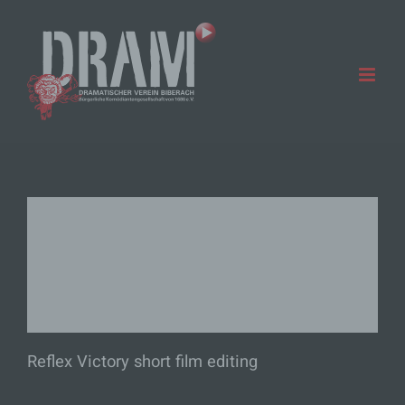
Zum
Inhalt
springen
Reflex Victory short film editing
Reflex Victory short film editing