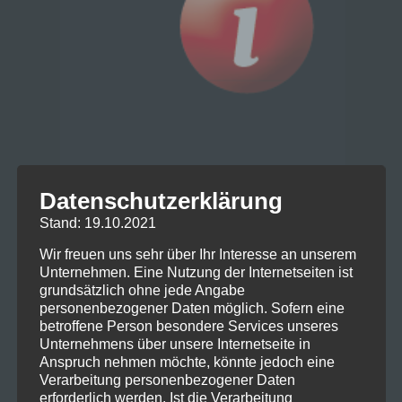
DRAM macht Appetit auf mehr!
Kulturparcoures 2025
Datenschutzerklärung
Stand: 19.10.2021
DRAM macht Appetit auf mehr!
Wir freuen uns sehr über Ihr Interesse an unserem
Kulturparcoures 2025
Unternehmen. Eine Nutzung der Internetseiten ist
grundsätzlich ohne jede Angabe
DRAM beim Kulturparcours der Stadt
personenbezogener Daten möglich. Sofern eine
Biberach vertreten Der Dramatische Verein
betroffene Person besondere Services unseres
Biberach (kurz DRAM) war beim
Unternehmens über unsere Internetseite in
Kulturparcours der Stadt Biberach am [...]
Anspruch nehmen möchte, könnte jedoch eine
Verarbeitung personenbezogener Daten
erforderlich werden. Ist die Verarbeitung