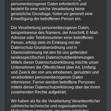
personenbezogener Daten erforderlich und
besteht für eine solche Verarbeitung keine
gesetzliche Grundlage, holen wir generell eine
Einwilligung der betroffenen Person ein.
Die Verarbeitung personenbezogener Daten,
beispielsweise des Namens, der Anschrift, E-Mail-
Adresse oder Telefonnummer einer betroffenen
Person, erfolgt stets im Einklang mit der
Datenschutz-Grundverordnung und in
DRAM macht Appetit auf mehr!
Übereinstimmung mit den für uns geltenden
landesspezifischen Datenschutzbestimmungen.
Mittels dieser Datenschutzerklärung möchte unser
Unternehmen die Öffentlichkeit über Art, Umfang
und Zweck der von uns erhobenen, genutzten und
verarbeiteten personenbezogenen Daten
informieren. Ferner werden betroffene Personen
mittels dieser Datenschutzerklärung über die ihnen
zustehenden Rechte aufgeklärt.
DRAM macht Appetit auf mehr!
Wir haben als für die Verarbeitung Verantwortlicher
zahlreiche technische und organisatorische
DRAM beim Kulturparcours der Stadt
Maßnahmen umgesetzt, um einen möglichst