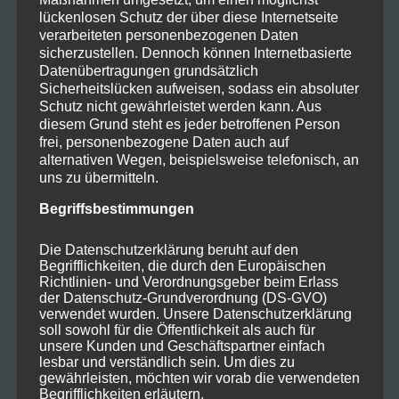
Biberach vertreten Der Dramatische Verein
lückenlosen Schutz der über diese Internetseite
Biberach (kurz DRAM) war beim
verarbeiteten personenbezogenen Daten
Kulturparcours der Stadt Biberach am [...]
sicherzustellen. Dennoch können Internetbasierte
Datenübertragungen grundsätzlich
Sicherheitslücken aufweisen, sodass ein absoluter
Schutz nicht gewährleistet werden kann. Aus
diesem Grund steht es jeder betroffenen Person
frei, personenbezogene Daten auch auf
alternativen Wegen, beispielsweise telefonisch, an
uns zu übermitteln.
Begriffsbestimmungen
Die Datenschutzerklärung beruht auf den
Begrifflichkeiten, die durch den Europäischen
Bericht Hauptversammlung
Richtlinien- und Verordnungsgeber beim Erlass
Dramatischer Verein 2024
der Datenschutz-Grundverordnung (DS-GVO)
verwendet wurden. Unsere Datenschutzerklärung
soll sowohl für die Öffentlichkeit als auch für
unsere Kunden und Geschäftspartner einfach
lesbar und verständlich sein. Um dies zu
gewährleisten, möchten wir vorab die verwendeten
Begrifflichkeiten erläutern.