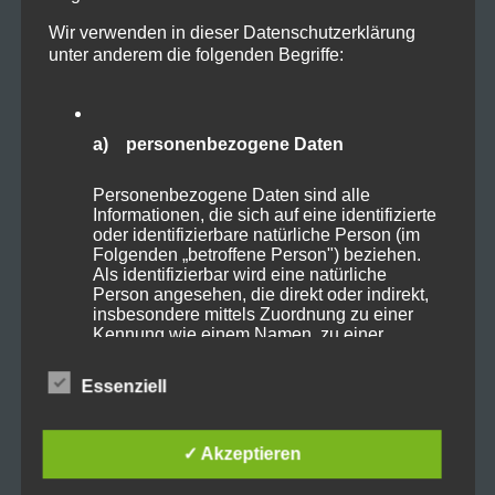
Wir verwenden in dieser Datenschutzerklärung
Bericht Hauptversammlung
unter anderem die folgenden Begriffe:
Dramatischer Verein 2024
Jahreshauptversammlung des
a) personenbezogene Daten
Dramatischen Vereins Biberach 2024 Der
Dramatische Verein Biberach (kurz „Dram“)
Personenbezogene Daten sind alle
lud am 13. Mai 2024 um 19:30 Uhr [...]
Informationen, die sich auf eine identifizierte
oder identifizierbare natürliche Person (im
Folgenden „betroffene Person") beziehen.
Als identifizierbar wird eine natürliche
Person angesehen, die direkt oder indirekt,
insbesondere mittels Zuordnung zu einer
Kennung wie einem Namen, zu einer
Kennnummer, zu Standortdaten, zu einer
Online-Kennung oder zu einem oder
Essenziell
mehreren besonderen Merkmalen, die
Ausdruck der physischen, physiologischen,
genetischen, psychischen, wirtschaftlichen,
kulturellen oder sozialen Identität dieser
✓ Akzeptieren
natürlichen Person sind, identifiziert werden
Hauptversammlung Dramatischer
kann.