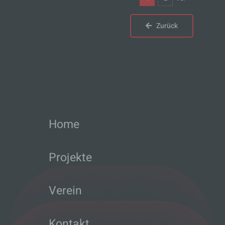
Verbreitung oder eine andere Form der
Bereitstellung, den Abgleich oder die
Verknüpfung, die Einschränkung, das
Zurück
Löschen oder die Vernichtung.
d) Einschränkung der Verarbeitung
Einschränkung der Verarbeitung ist die
Markierung gespeicherter
personenbezogener Daten mit dem Ziel, ihre
künftige Verarbeitung einzuschränken.
Home
e) Profiling
Projekte
Profiling ist jede Art der automatisierten
Verarbeitung personenbezogener Daten, die
darin besteht, dass diese
Verein
personenbezogenen Daten verwendet
werden, um bestimmte persönliche Aspekte,
die sich auf eine natürliche Person beziehen,
Kontakt
zu bewerten, insbesondere, um Aspekte