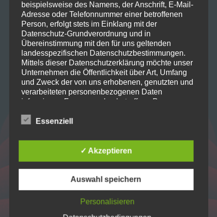
beispielsweise des Namens, der Anschrift, E-Mail-
Home
Adresse oder Telefonnummer einer betroffenen
Person, erfolgt stets im Einklang mit der
Datenschutz-Grundverordnung und in
Projekte
Übereinstimmung mit den für uns geltenden
landesspezifischen Datenschutzbestimmungen.
Mittels dieser Datenschutzerklärung möchte unser
Unternehmen die Öffentlichkeit über Art, Umfang
Verein
und Zweck der von uns erhobenen, genutzten und
verarbeiteten personenbezogenen Daten
informieren. Ferner werden betroffene Personen
Kontakt
mittels dieser Datenschutzerklärung über die ihnen
zustehenden Rechte aufgeklärt.
Essenziell
Wir haben als für die Verarbeitung Verantwortlicher
zahlreiche technische und organisatorische
✓ Akzeptieren
Maßnahmen umgesetzt, um einen möglichst
lückenlosen Schutz der über diese Internetseite
verarbeiteten personenbezogenen Daten
Auswahl speichern
sicherzustellen. Dennoch können Internetbasierte
Datenübertragungen grundsätzlich
Personalisieren
Sicherheitslücken aufweisen, sodass ein absoluter
Dramatischer Verein Biberach
Schutz nicht gewährleistet werden kann. Aus