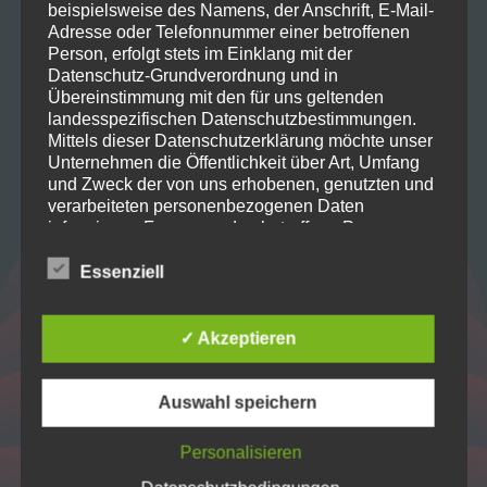
beispielsweise des Namens, der Anschrift, E-Mail-
Home
Adresse oder Telefonnummer einer betroffenen
Person, erfolgt stets im Einklang mit der
Datenschutz-Grundverordnung und in
Projekte
Übereinstimmung mit den für uns geltenden
landesspezifischen Datenschutzbestimmungen.
Mittels dieser Datenschutzerklärung möchte unser
Unternehmen die Öffentlichkeit über Art, Umfang
Verein
und Zweck der von uns erhobenen, genutzten und
verarbeiteten personenbezogenen Daten
informieren. Ferner werden betroffene Personen
Kontakt
mittels dieser Datenschutzerklärung über die ihnen
zustehenden Rechte aufgeklärt.
Essenziell
Wir haben als für die Verarbeitung Verantwortlicher
zahlreiche technische und organisatorische
✓ Akzeptieren
Maßnahmen umgesetzt, um einen möglichst
lückenlosen Schutz der über diese Internetseite
verarbeiteten personenbezogenen Daten
Auswahl speichern
sicherzustellen. Dennoch können Internetbasierte
Datenübertragungen grundsätzlich
Personalisieren
Sicherheitslücken aufweisen, sodass ein absoluter
Dramatischer Verein Biberach
Schutz nicht gewährleistet werden kann. Aus