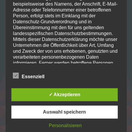
beispielsweise des Namens, der Anschrift, E-Mail-
Home
Adresse oder Telefonnummer einer betroffenen
Person, erfolgt stets im Einklang mit der
Datenschutz-Grundverordnung und in
Übereinstimmung mit den für uns geltenden
Projekte
landesspezifischen Datenschutzbestimmungen.
Mittels dieser Datenschutzerklärung möchte unser
Unternehmen die Öffentlichkeit über Art, Umfang
Verein
und Zweck der von uns erhobenen, genutzten und
verarbeiteten personenbezogenen Daten
informieren. Ferner werden betroffene Personen
Kontakt
mittels dieser Datenschutzerklärung über die ihnen
zustehenden Rechte aufgeklärt.
Essenziell
Wir haben als für die Verarbeitung Verantwortlicher
zahlreiche technische und organisatorische
✓ Akzeptieren
Maßnahmen umgesetzt, um einen möglichst
lückenlosen Schutz der über diese Internetseite
verarbeiteten personenbezogenen Daten
Auswahl speichern
sicherzustellen. Dennoch können Internetbasierte
Datenübertragungen grundsätzlich
Personalisieren
Sicherheitslücken aufweisen, sodass ein absoluter