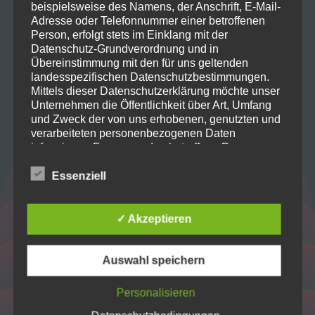
beispielsweise des Namens, der Anschrift, E-Mail-
Home
Adresse oder Telefonnummer einer betroffenen
Person, erfolgt stets im Einklang mit der
Datenschutz-Grundverordnung und in
Projekte
Übereinstimmung mit den für uns geltenden
landesspezifischen Datenschutzbestimmungen.
Mittels dieser Datenschutzerklärung möchte unser
Unternehmen die Öffentlichkeit über Art, Umfang
Verein
und Zweck der von uns erhobenen, genutzten und
verarbeiteten personenbezogenen Daten
informieren. Ferner werden betroffene Personen
Kontakt
mittels dieser Datenschutzerklärung über die ihnen
zustehenden Rechte aufgeklärt.
Essenziell
Wir haben als für die Verarbeitung Verantwortlicher
zahlreiche technische und organisatorische
✓ Akzeptieren
Maßnahmen umgesetzt, um einen möglichst
lückenlosen Schutz der über diese Internetseite
verarbeiteten personenbezogenen Daten
Auswahl speichern
sicherzustellen. Dennoch können Internetbasierte
Datenübertragungen grundsätzlich
Personalisieren
Sicherheitslücken aufweisen, sodass ein absoluter
Dramatischer Verein Biberach
Schutz nicht gewährleistet werden kann. Aus